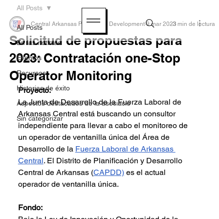
All Posts
Central Arkansas Planning & Development
9 mar 2023
3 min de lectura
All Posts
Solicitud de propuestas para
En las noticias
2023: Contratación one-Stop
Eventos
Operator Monitoring
Recursos
Historias de éxito
Proyecto:
La Junta de Desarrollo de la Fuerza Laboral de 
Aspectos destacados de la asociació
Arkansas Central está buscando un consultor 
Sin categorizar
independiente para llevar a cabo el monitoreo de 
un operador de ventanilla única del Área de 
Desarrollo de la 
Fuerza Laboral de Arkansas 
Central
. El Distrito de Planificación y Desarrollo 
Central de Arkansas (
CAPDD)
 es el actual 
operador de ventanilla única.
Fondo: