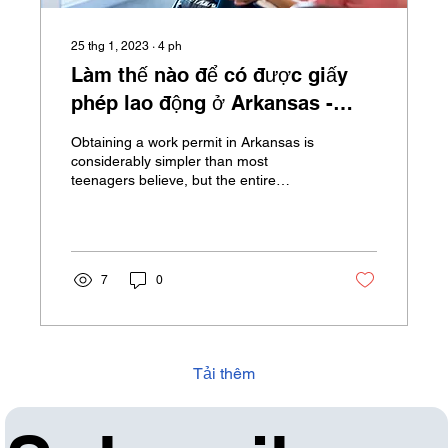
25 thg 1, 2023
∙
4
ph
Làm thế nào để có được giấy
phép lao động ở Arkansas -
Việc làm của thanh thiếu niên
Obtaining a work permit in Arkansas is
considerably simpler than most
teenagers believe, but the entire
procedure might be somewhat...
7
0
Tải thêm