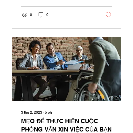
0
0
3 thg 2, 2023
∙
5
ph
MẸO ĐỂ THỰC HIỆN CUỘC
PHỎNG VẤN XIN VIỆC CỦA BẠN