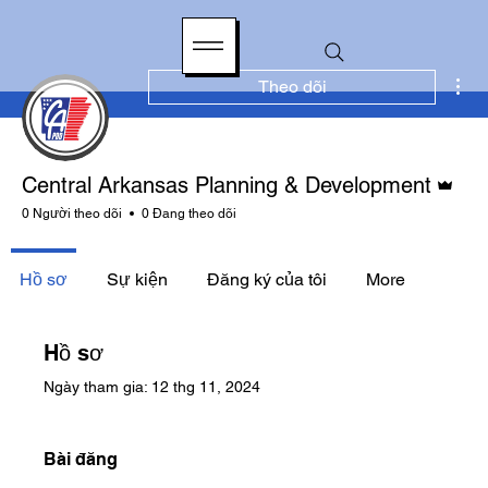
Tha
Theo dõi
Quản tr
Central Arkansas Planning & Development
0 Người theo dõi
0 Đang theo dõi
Hồ sơ
Sự kiện
Đăng ký của tôi
More
Hồ sơ
Ngày tham gia: 12 thg 11, 2024
Bài đăng