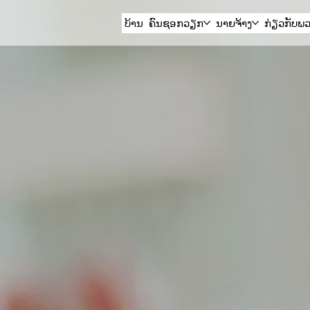
ບ້ານ
ຄົນຊອກວຽກ
ນາຍຈ້າງ
ກ່ຽວ​ກັບ​ພວ