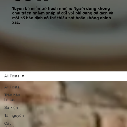
Tuyên bố miễn trừ trách nhiệm: Người dùng không
chịu trách nhiệm pháp lý đối với bài đăng đã dịch và
một số bản dịch có thể thiếu sót hoặc không chính
xác.
All Posts
All Posts
Trên bản
tin tức
Sự kiện
Tài nguyên
Câu