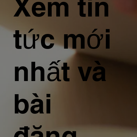
Xem tin
tức mới
nhất và
bài
đăng